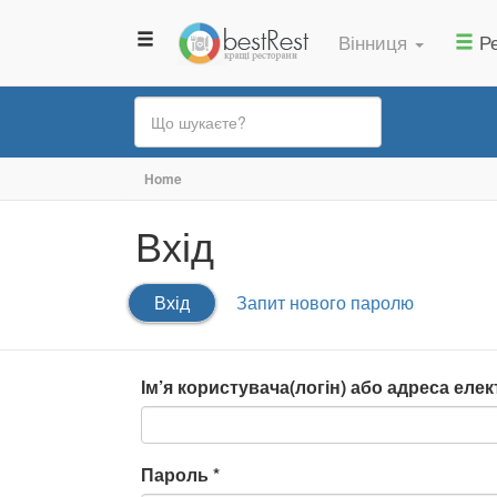
Вінниця
Ре
Ви
Home
є
Вхід
тут
Первинні
Вхід
(активна
Запит нового паролю
вкладки
вкладка)
Ім’я користувача(логін) або адреса ел
Пароль
*