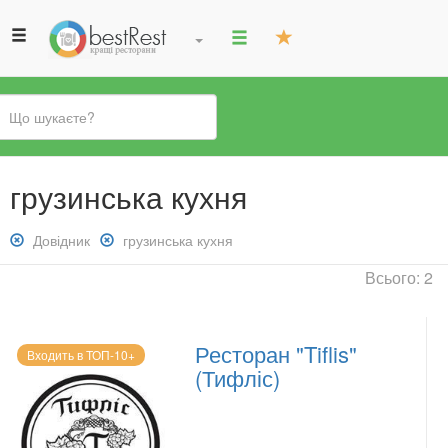
Ви
грузинська кухня
є
тут
Зняти
Довідник
Зняти
грузинська кухня
фільтр:
фільтр:
Всього: 2
Довідник
грузинська
кухня
Ресторан "Tiflis"
Входить в ТОП-10+
(Тифліс)